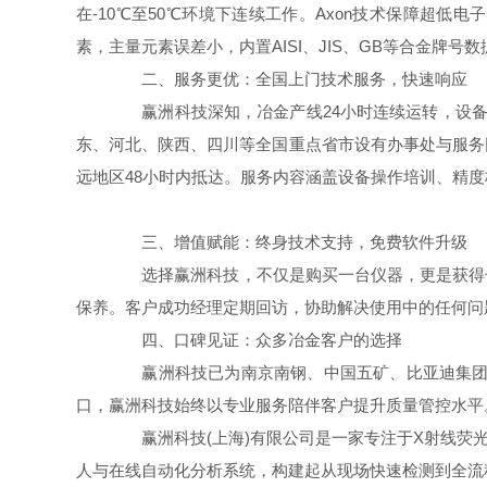
在-10℃至50℃环境下连续工作。Axon技术保障超低电
素，主量元素误差小，内置AISI、JIS、GB等合金牌
二、服务更优：全国上门技术服务，快速响应
赢洲科技深知，冶金产线24小时连续运转，设备一
东、河北、陕西、四川等全国重点省市设有办事处与服务网
远地区48小时内抵达。服务内容涵盖设备操作培训、精
三、增值赋能：终身技术支持，免费软件升级
选择赢洲科技，不仅是购买一台仪器，更是获得长
保养。客户成功经理定期回访，协助解决使用中的任何问
四、口碑见证：众多冶金客户的选择
赢洲科技已为南京南钢、中国五矿、比亚迪集团、
口，赢洲科技始终以专业服务陪伴客户提升质量管控水平
赢洲科技(上海)有限公司是一家专注于X射线荧光(XR
人与在线自动化分析系统，构建起从现场快速检测到全流