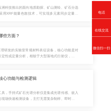
赢洲科技推出的面向地质勘探、矿山测绘、矿石分选
电话
采用XRF能量色散技术，可实现多元素同步定量分
下快速获取矿石品位数据，提升决策效率。一、自动
400-021
原理咱们先搞懂一个事儿，自动化地质矿产光谱分析
在线交流
说，它利用X射线激发样品中的原子，不同元素会发
哪些方面？
这些荧光的能量和强度，就能判定样品中含有哪些元
矿石做"指纹识别"...
微信扫一扫
原理研发的实验室常规材料表征设备，核心功能是对
行定性或定量分析，相较于大型落地式衍射仪，其占
是当前材料研发、工业生产、科研教学等领域的高频
使用优势：1.样品制备门槛低：对样品形态适配性
等形态的样品均可检测，仅需保证测试面基本平整即
核心功能与检测逻辑
等复杂前处理，大幅降低样品制备成本。2.自动化程
自动测角台等功能，...
工具，手持式矿石光谱分析仪是集成光谱传感、嵌入
的现场快速检测设备，主打无需复杂制样、即时出结
测设备与现场快速筛查之间的空白，目前已成为地质
等场景的常用辅助装备。手持式矿石光谱分析仪的核