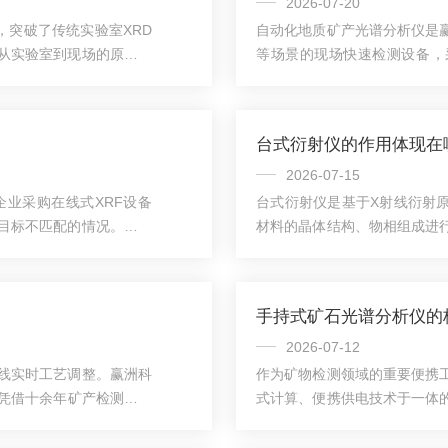
2026-07-20
，突破了传统实验室XRD
自动化地质矿产光谱分析仪是
从实验室到现场的原位延
等场景的现场快速检测设备，
现场快速检测的重要技术
析，帮助勘探人员在野外环境
线源技术：通过优化射线源
化地质矿产光谱分析仪的工作
，采用固态射线源等小型
仪并不是什么神秘设备。简单
台式衍射仪的作用体现在
块体积较传统设备大幅缩
出特征X射线荧光，通过检测
素、含量多少。打个比方，就像给
2026-07-15
业采购在线式XRF设备
台式衍射仪是基于X射线衍射
目标不匹配的情况。赢洲
材料的晶体结构、物相组成进
移探测器，依托成熟X射线
地面积更小、操作门槛更低，
元素定性、定量分析，下面结
检测工具。台式衍射仪的操作
。一、整体元素检测范围
强，块状、粉末、薄膜、纤维
手持式矿石光谱分析仪的
Mg)至92号铀(U)，覆
可，多数样品无需打磨、压片
度高：设备配备自动光路调节、
2026-07-12
线实时工艺调整。赢洲科
作为矿物检测领域的重要便携
，凭借十余年矿产检测项目
式计算、便携供电技术于一体
整的在线光谱设备选购思
果的特性，填补实验室大型检
拆解，帮助采购人员避开
勘探、矿山生产、矿产品贸易