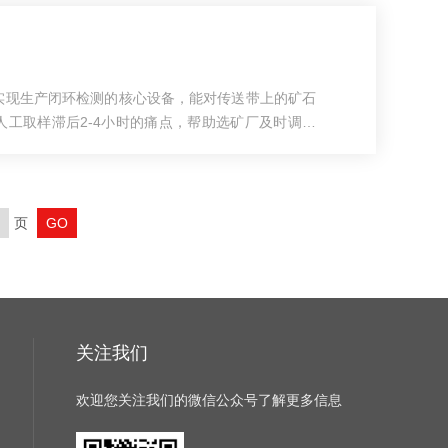
伤检测原理设备通过内置激发光源照射矿石表面，使样
，传感器捕捉光谱信号后即可反推样品中的元素组成
论是露头矿脉、块状...
实现生产闭环检测的核心设备，能对传送带上的矿石
人工取样滞后2-4小时的痛点，帮助选矿厂及时调整
本文从工作原理、选型要点、系统梳理这类仪器的应
仪器工作原理咱们先搞懂一个事儿，在线分析矿石的
仪固定在传送带旁。它采用X射线荧光(XRF)技术，
检测各元素特征X射线的能量和强度，从而计算出元素
页
直接集成...
关注我们
欢迎您关注我们的微信公众号了解更多信息