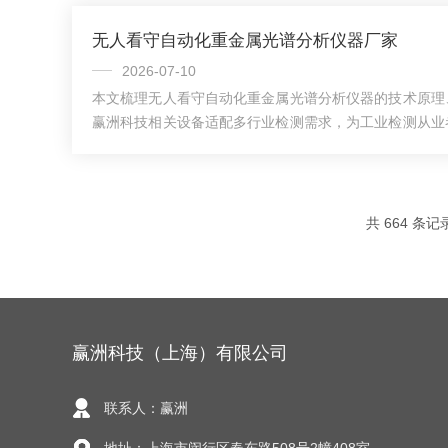
选型误区，为设备采购决策提供客观实用参考。一、矿产
无人看守自动化重金属光谱分析仪器厂家
要点1.检测技术匹配自身矿种分析需求在线自动化矿产
XRF元素分析、XRD物相识别两大技术路线，...
2026-07-10
本文梳理无人看守自动化重金属光谱分析仪器的技术原理
赢洲科技相关设备适配多行业检测需求，为工业检测从业
动化重金属光谱分析仪器是工业质控、环保监测、资源回
依托光谱分析技术实现重金属元素的在线连续检测，替代
的作业模式。赢洲科技的相关设备可适配多行业的重金属
这类设备的核心特性与落地应用做系统梳理。核心检测原
共 664 条记
动化重金属光谱分析仪器这类设备核心采用X射线荧光...
赢洲科技（上海）有限公司
联系人：赢洲