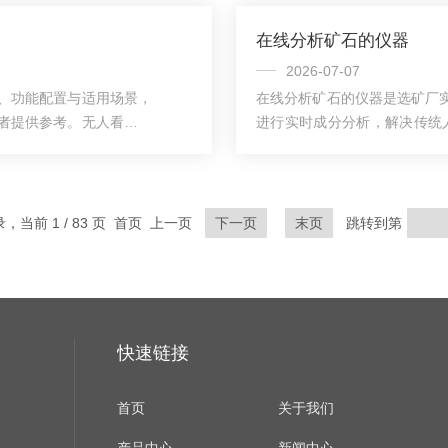
在线光谱分析仪核心选型
心功能与检测逻辑：1.无损
在线分析矿石的仪器
资源光谱分析仪主流分为
品中的元素产生特征发射光谱
与含量，全程无需破坏样品，无
2026-07-07
、功能配置与适用场景，
在线分析矿石的仪器是选矿厂
者提供参考。无人看守自
进行实时成分分析，解决传统
收领域的专用检测设备，
浮选参数，减少回收率损失。
传统人工取样、离线送检
用知识。一、在线分析矿石的
筛查与管控需求，本文就
仪器并非简单把手持XRF光谱
理与技术基础无人看守自
通过X射线管激发矿石样品，
录，当前 1 / 83 页 首页 上一页
下一页
末页
跳转到第
含量。与实验室设备不同的是，它
快速链接
首页
关于我们