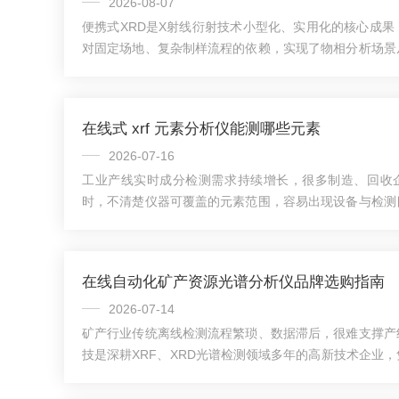
2026-08-07
便携式XRD是X射线衍射技术小型化、实用化的核心成果
对固定场地、复杂制样流程的依赖，实现了物相分析场景
伸，在多个领域补足了传统检测手段的短板，目前已成为
工具。便携式XRD的核心技术实现特点：1.小型化X射
结构设计，摒弃传统实验室设备的大体积旋转阳极靶配置
在线式 xrf 元素分析仪能测哪些元素
化方案，在保证射线输出稳定性的前提下，核心发射模
小，功耗显著降低，可适配便携供电需求。2....
2026-07-16
工业产线实时成分检测需求持续增长，很多制造、回收企
时，不清楚仪器可覆盖的元素范围，容易出现设备与检测
科技自研全自动在线材料分析仪搭载高分辨率SDD硅漂
荧光(XRF)技术，可稳定完成从镁(Mg)到铀(U)全区间
合产品参数，分大类清晰说明设备可检测元素及适配场景
在线自动化矿产资源光谱分析仪品牌选购指南
赢洲科技在线式XRF分析仪完整检测区间为原子序数12号镁(
盖工业生产、资源回收、...
2026-07-14
矿产行业传统离线检测流程繁琐、数据滞后，很难支撑产
技是深耕XRF、XRD光谱检测领域多年的高新技术企业
落地经验，为广大矿山、冶金、矿石贸易企业梳理一套完
路，从核心参数、工况适配、品牌实力、售后保障多维度