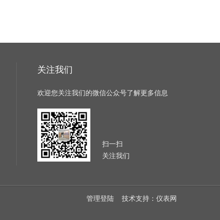
关注我们
欢迎您关注我们的微信公众号了解更多信息
扫一扫
关注我们
管理登陆
技术支持：
仪表网