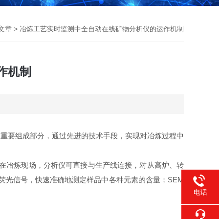
文章
> 冶炼工艺实时监测中全自动在线矿物分析仪的运作机制
作机制
重要组成部分，通过先进的技术手段，实现对冶炼过程中
。在冶炼现场，分析仪可直接与生产线连接，对从高炉、转
的荧光信号，快速准确地测定样品中各种元素的含量；SEM
电话
400-021