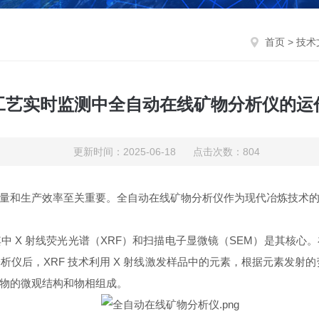
首页
>
技术
工艺实时监测中全自动在线矿物分析仪的运
更新时间：2025-06-18 点击次数：804
和生产效率至关重要。全自动在线矿物分析仪作为现代冶炼技术的
X 射线荧光光谱（XRF）和扫描电子显微镜（SEM）是其核心
仪后，XRF 技术利用 X 射线激发样品中的元素，根据元素发射
物的微观结构和物相组成。