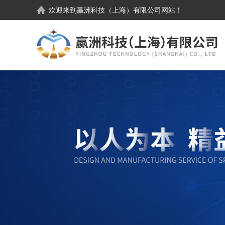
欢迎来到
赢洲科技（上海）有限公司
网站！