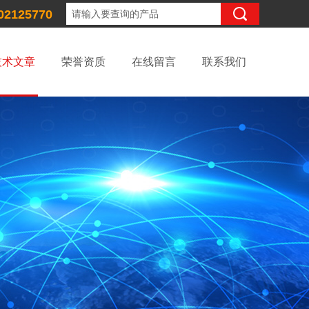
02125770
技术文章
荣誉资质
在线留言
联系我们