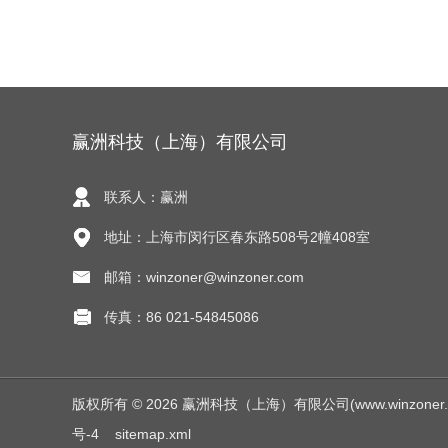
赢洲科技（上海）有限公司
联系人：赢洲
地址：上海市闵行区春东路508号2幢408室
邮箱：winzoner@winzoner.com
传真：86 021-54845086
版权所有 © 2026 赢洲科技（上海）有限公司(www.winzoner.com.
号-4
sitemap.xml