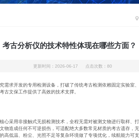
考古分析仪的技术特性体现在哪些方面？
更新时间：2026-06-17 点击次数：80
需求开发的专用检测设备，打破了传统考古检测依赖固定实验室、
考古文保工作提供了高效的技术支撑。
心采用非接触式无损检测技术，全程无需对被测文物进行取样、打
文物造成任何不可逆损伤，可适配绝大多数常见材质的考古遗存，
的高低温、粉尘、光照不足等复杂环境做了专项优化，续航能力可