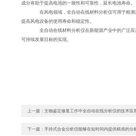
成分有助于提高电池的一致性和可靠性，延长电池寿命。
在风电领域，全自动在线材料分析仪可用于检测风
提高风电设备的使用寿命和稳定性。
全自动在线材料分析仪在新能源产业中的广泛应用
可持续发展目标的实现。
上一篇：
文物鉴定修复工作中全自动在线分析仪的技术应
下一篇：
手持式合金分析仪能够在短时间内提供精准的分