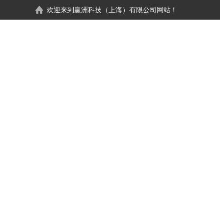
欢迎来到
赢洲科技（上海）有限公司
网站！