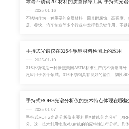
靠谱不锈钢201材料的质量保障工具-手持式光谱
2025-01-16
不锈钢作为一种重要的金属材料，因其耐腐蚀、高强度、
居、餐饮、汽车制造等多个行业中发挥着关键作用。不锈
耐用性和美观度，还满足了不同行业对材料性能的多样化需
经济实惠且常用的不锈钢材料，具有耐腐蚀性、高强度和
于装饰管、工业管以及一些浅拉伸的制品等领域。随着国
手持式光谱仪在316不锈钢材料检测上的应用
筑、家具等行业对201不锈钢的需求保持稳定增长，推
大。质量保障对于不锈钢的生产和使用至关重要。只...
2025-01-10
316不锈钢是一种按照美国ASTM标准生产的不锈钢牌
泛应用于各个领域。316不锈钢具有良好的塑性、韧性和
型。同时，其焊接工艺性能优异，能够满足各种复杂结构的
不锈钢还具有较强的耐腐蚀性，特别是耐点蚀性能优秀，
保持稳定的性能。高温强度也是316不锈钢的重要特性之
手持式ROHS光谱分析仪的技术特点体现在哪些
持良好的力学性能和稳定性。316不锈钢的主要化学成分
其中，铬元素赋予其优异的耐腐蚀性能;...
2025-01-07
手持式ROHS光谱分析仪主要利用X射线荧光分析（XR
分。这一技术利用物质对X射线的响应特性进行分析。具体