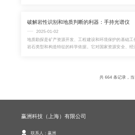
高能X射线照射待测样品，当样品中含有元素时，X射线会
用，激发其原子发出荧光。这些荧光的波长与元素的类型
荧光信号，可以确定样品中各元素的种类和含量。手持式R
破解岩性识别和地质判断的利器：手持光谱仪
的实验室设备相比，具有以下特点：1.便携性：设备小巧
接在现场进行分析。2.快速检测：能够在...
2025-01-02
地质勘探是矿产资源开发、工程建设和环境保护的基础工
岩石类型和构造特征的科学依据。它对国家资源安全、经
害预防至关重要。岩性识别和地层判断是地质勘探中的关
型、成分、结构和地下岩层的层序、厚度、沉积特征。但
而复杂，难以准确识别。为克服这些难题，科研人员和技
具，如手持光谱仪，它通过分析岩石和地层元素成分，为
共 664 条记录，当前
可靠数据支持。一、手持光谱仪在岩性识别中的应用1...
赢洲科技（上海）有限公司
联系人：赢洲