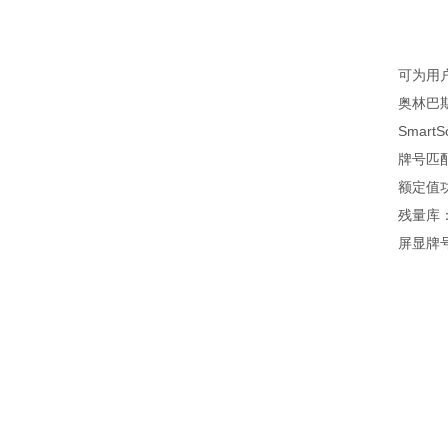
可为用户
奥林巴斯金
Smart
牌号匹配信
额定值功能
残量库：为
屏显牌号对