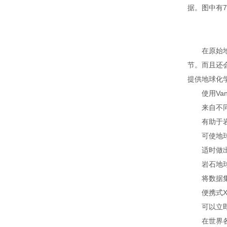
据。图中有7
在原始地质
节。而且还
提供地球化
使用Van
来自不同地
有助于岩
可使地球科
适时做出有
岩石地球化
将数据集成
便携式XR
可以立即提
在世界各