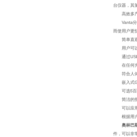
台仪器，其
高效多
Vanta
而使用户更
简单直观的
用户可以自
通过USB
在任何光线
符合人体工
嵌入式GP
可选5百万
简洁的报告
可以应用
根据用户
奥林巴
件，可以非