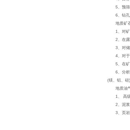
5、预筛选
6、钻孔时
地质矿石
1、对矿石
2、在露天
3、对储矿
4、对于进
5、在矿场
6、分析仪
(镁、铝、
地质油气
1、 高级
2、泥浆
3、页岩油