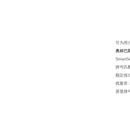
可为用户
奥林巴
Smart
牌号匹配信
额定值功能
残量库：为
屏显牌号对