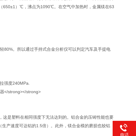
是（650±1）℃，沸点为1090℃。在空气中加热时，金属镁在63
，比钢轻80%。所以通过手持式合金分析仪可以判定汽车及手提电
强度240MPa.
m，这是塑料在相同强度下无法达到的。铝合金的压铸性能也要
产（生产速度可达铝的1.5倍）。此外，镁合金模的磨损也较铝
电话