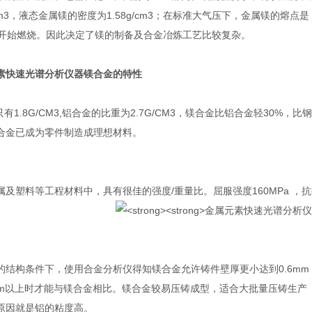
g/cm3，液态金属镁的密度为1.58g/cm3；在标准大气压下，金属镁的熔点
5℃开始燃烧。因此决定了镁的制备及合金冶炼工艺比较复杂。
素快速光谱分析仪器
镁合金的特性
1.8G/CM3,铝合金的比重为2.7G/CM3，镁合金比铝合金轻30%
合金已成为零件制造成理想材料。
及塑料等工程材料中，具有很佳的强度/重量比。屈服强度160MPa ，抗拉
的结构条件下，使用合金分析仪得知镁合金允许铸件壁厚更小达到0.6m
1.5mm以上时才能与镁合金相比。镁合金较易压铸成型，适合大批量压铸生
原因就是铝的粘度高。