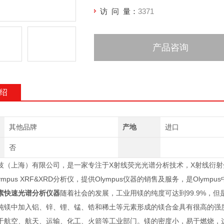
访 问 量：
3371
产品咨询
绍
其他品牌
产地
进口
否
技（上海）有限公司，是一家专注于X射线荧光光谱分析技术，X射线衍
ympus XRF&XRD分析仪，提供Olympus仪器的销售及服务，是Olym
素快速光谱分析仪器
随着社会的发展，工业用镁的纯度可达到99.9%，
纯镁中加入铝、锌、锂、锰、锆和稀土等元素形成的镁合金具有很高的强
于航空、航天、运输、化工、火箭等工业部门。镁的密度小，易于燃烧，