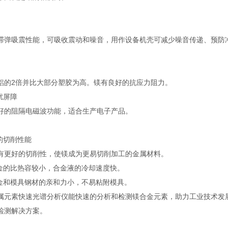
滞弹吸震性能，可吸收震动和噪音，用作设备机壳可减少噪音传递、预防冲
铝的2倍并比大部分塑胶为高。镁有良好的抗应力阻力。
扰屏障
好的阻隔电磁波功能，适合生产电子产品。
好的切削性能
有更好的切削性，使镁成为更易切削加工的金属材料。
合金的比热容较小，合金液的冷却速度快。
合金和模具钢材的亲和力小，不易粘附模具。
属元素快速光谱分析仪能快速的分析和检测镁合金元素，助力工业技术发
检测解决方案。