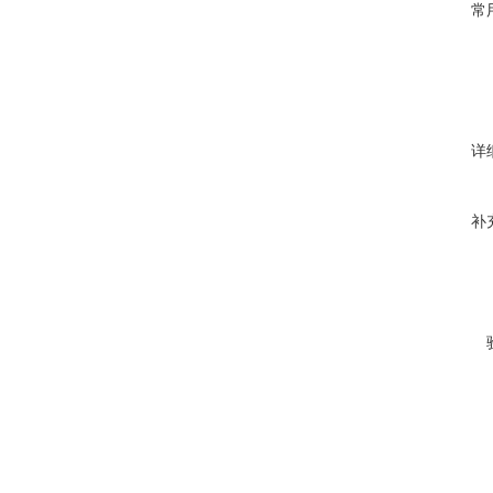
常
详
补