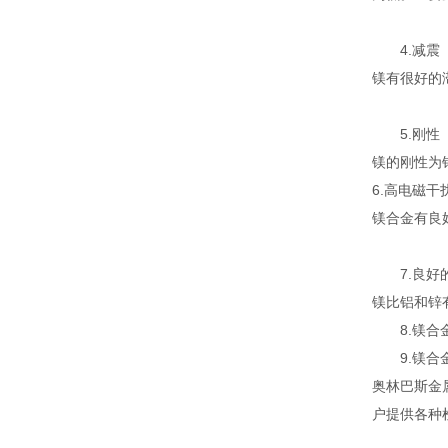
4.减震
镁有很好的
5.刚性
镁的刚性为
6.高电磁干
镁合金有良
7.良
镁比铝和锌
8.镁
9.镁
奥林巴斯金
户提供各种