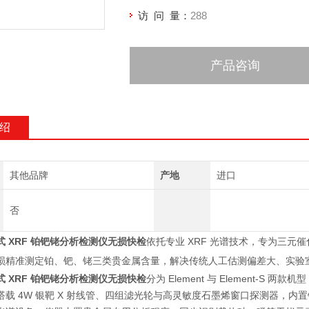
访 问 量：
288
产品咨询
绍
其他品牌
产地
进口
否
 XRF 铂钯铑分析检测仪
无损快检
依托专业 XRF 光谱技术，专为三
损精准测定铂、钯、铑三类贵金属含量，解决传统人工估测偏差大、实验
 XRF 铂钯铑分析检测仪
无损快检
分为 Element 与 Element
t-S 搭载 4W 银靶 X 射线管、四组滤光轮与高灵敏度石墨烯窗口探测