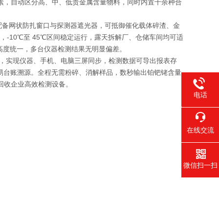
素，自动区分高、中、低贵金属含量物料，同时内置千余种合
设备配备网状防扎窗口与探测器遮光器，可抵御催化载体碎渣、金
跌落测试，-10℃至 45℃区间稳定运行，露天拆解厂、仓储车间均可适
据高度统一，多台仪器检测结果无明显偏差。
传输，实现仪器、手机、电脑三屏同步，检测数据可导出报表存
交易台账溯源。全程无需粉碎、消解样品，数秒输出铂钯铑含量
回收企业高效检测设备。
电话
400-021
在线交流
微信扫一扫