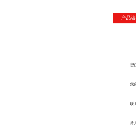
产品咨
您
您
联
常