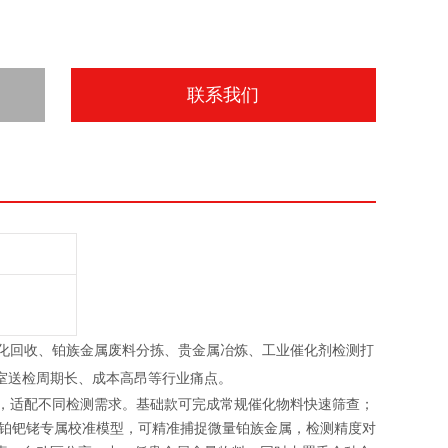
联系我们
元催化回收、铂族金属废料分拣、贵金属冶炼、工业催化剂检测打
室送检周期长、成本高昂等行业痛点。
-S 两款机型，适配不同检测需求。基础款可完成常规催化物料快速筛查；
器，内置铂钯铑专属校准模型，可精准捕捉微量铂族金属，检测精度对