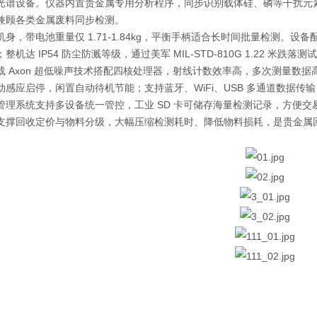
光谱设备。仪器内置贵金属专用分析程序，同步识别载体硅、磷等干扰元
兼顾各类金属废料同步检测。
机身，带电池重量仅 1.71-1.84kg，平衡手柄适合长时间批量检测。
整机达 IP54 防尘防溅等级，通过美军 MIL-STD-810G 1.22 米
载 Axon 超低噪声技术搭配四核处理器，射线计数效率高，多次测量数
动感应启停，闲置自动待机节能；支持蓝牙、WiFi、USB 多通道数据
管理系统支持多设备统一管控，工业 SD 卡可储存海量检测记录，方便
支撑回收定价与物料分级，大幅压缩检测耗时、降低物料损耗，是贵金属