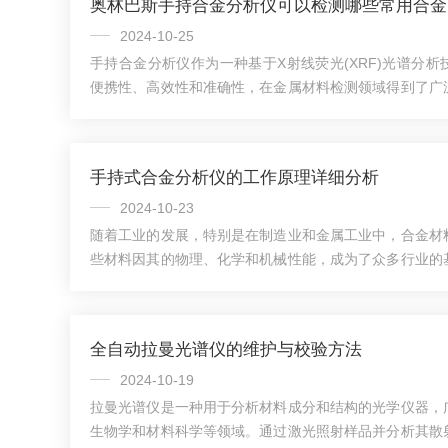
奥林巴斯手持合金分析仪可以检测哪些常用合金
2024-10-25
手持合金分析仪作为一种基于X射线荧光(XRF)光谱分
便携性、高效性和准确性，在金属材料检测领域得到了广
手持合金分析仪能够检测的常用合金元素、常见合金类型
金属检测方面的能力。手持合金分析仪能够检测的常见合
于以下几种：不锈钢：不锈钢以其优异的耐腐蚀性和机械
手持式合金分析仪的工作原理详细分析
工、食品加工等领域。手持合金分析仪能够快速分析不
量，确保合金质量。铝合金：铝合金因其低密度、高...
2024-10-23
随着工业的发展，特别是在制造业和金属工业中，合金材
些材料因其的物理、化学和机械性能，成为了众多行业的
确分析和鉴定合金的成分和性质变得至关重要。手持式合
高效的工具，能够在现场迅速提供合金成分分析，广泛应
行业。手持式合金分析仪通常基于下列技术原理进行分析：
全自动拉曼光谱仪的维护与校验方法
分析：这种技术利用X射线激发样品中原子的荧光辐射。
发出特定能量的荧光光子，根据这些能量的大小，...
2024-10-19
拉曼光谱仪是一种用于分析材料成分和结构的光学仪器，
生物学和材料科学等领域。通过激光照射样品并分析其散