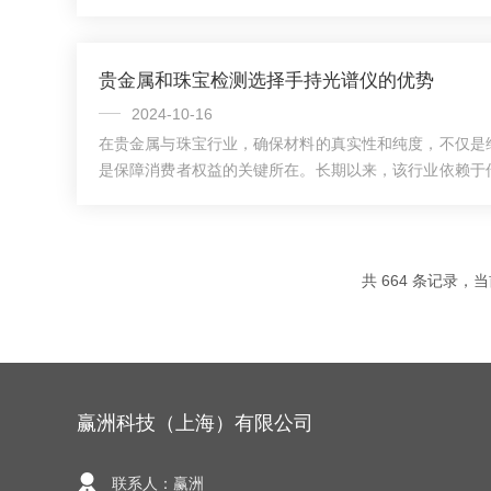
提供分子振动的信息，从而揭示样品的化学成分和分子结
拉曼光谱技术的一个重要进展，通过自动化操作和数据处
和数据准确性，使得在科研和工业应用中更加便捷。基本
贵金属和珠宝检测选择手持光谱仪的优势
现象。当激光光束照射到样品上时，其中一部分光将被样
波长保持不变，但有一小部分光的波长发生了变化，这...
2024-10-16
在贵金属与珠宝行业，确保材料的真实性和纯度，不仅是
是保障消费者权益的关键所在。长期以来，该行业依赖于
虽经时间检验，却因耗时过长且可能对样品造成不可逆的
持X射线荧光光谱仪，它通过X射线激发样品中的原子，测
射线能量与波长，进而精确分析出样品中的元素种类及含
更能在不破坏样品的前提下完成，契合了珠宝行业对样
共 664 条记录，当前
先，手持X射线荧光光谱仪的“无损检测”特性，无疑...
赢洲科技（上海）有限公司
联系人：赢洲