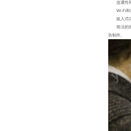
连通性和
Wi-Fi和
嵌入式GP
简洁的报告
告制作。