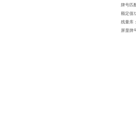
牌号匹配信
额定值功能
残量库：为
屏显牌号对