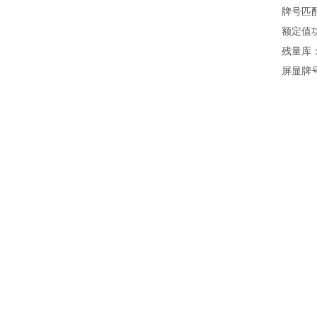
牌号匹配信
额定值功能
残量库：为
屏显牌号对