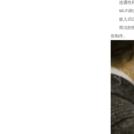
连通性和
Wi-Fi和
嵌入式GP
简洁的报告
告制作。