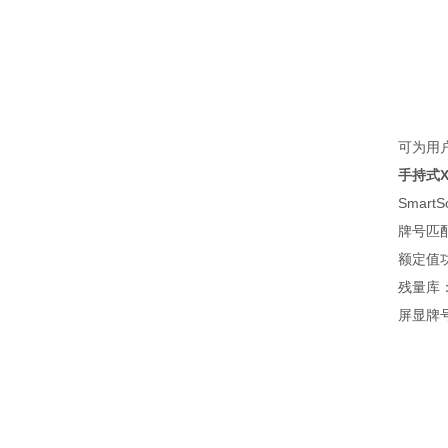
可为用户
手持式
Smart
牌号匹配信
额定值功能
残量库：为
屏显牌号对