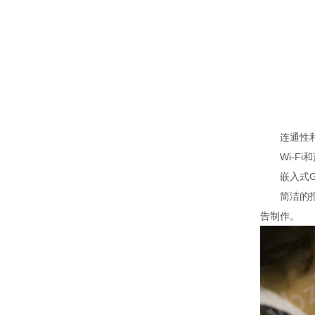
连通性和
Wi-Fi和
嵌入式GP
简洁的报告
告制作。