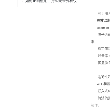
如何正确使用手持式光谱分析仪
可为用户
奥林巴
SmartSort
牌号匹配
率。
额定值功能
残量库：
屏显牌号对
连通性和
和
Wi-Fi
嵌入式
G
简洁的报
制作。