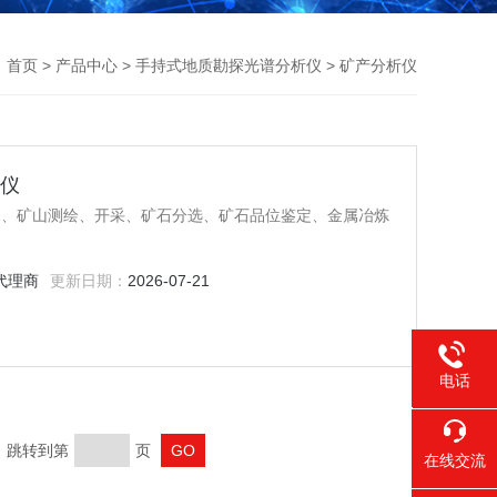
首页
>
产品中心
>
手持式地质勘探光谱分析仪
> 矿产分析仪
谱仪
探、矿山测绘、开采、矿石分选、矿石品位鉴定、金属冶炼
代理商
更新日期：
2026-07-21
电话
400-021
页 跳转到第
页
在线交流